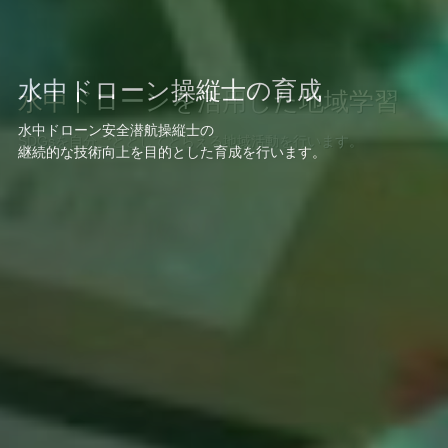
ダイビングや水中ドローンで水底清
水中ドローン操縦士の育成
水中ドローンを活用した地域学習
掃
水中ドローン安全潜航操縦士の
SDGsを自分ごととしてとらえる地域活動を行います。
継続的な技術向上を目的とした育成を行います。
水底に沈むゴミの回収を通じ環境問題に取り組みます。