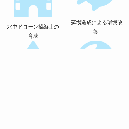
藻場造成による環境改
水中ドローン操縦士の
善
育成
ダイビング＆水中ドロ
SDGs地域学習
ーンで水底清掃
view more